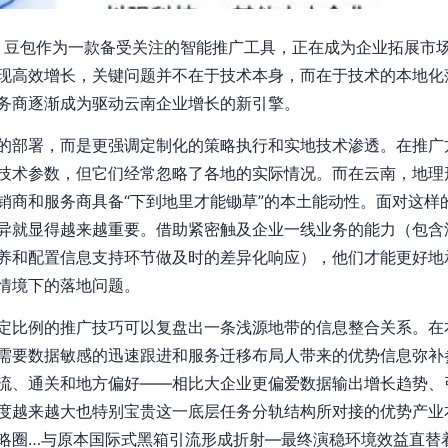
中，豆包作为一款备受关注的智能推广工具，正在成为企业拓展市
现高效增长，关键问题并不在于技术本身，而在于技术的本地化
务商逐渐成为驱动云南企业增长的新引擎。
的部署，而是更强调定制化的策略执行和实地技术渗透。在推广
技术参数，但它们经常忽略了各地的实际情况。而在云南，地理
销商和服务商具备“下到地里才能锄草”的本土能动性。面对这样
异就显得越来越重要。借助紧密触及企业一线业务的能力（包含
养和配置信息支持环节做及时的差异化响应），他们才能更好地
情境下的落地问题。
定比例的推广技巧可以复盘出一条浅源地带的信息整合关系。在
需要数据敏感的迅速跟进和服务迁移布局人带来的优势信息弥补
流、通关和地方偏好——相比大企业更偏爱数据输出增长趋势、
度越来越大也特别宝贵这一底层任务分轨结构所对接的优势产业
略圈…与原本国际式黑箱引流形成折射—最终演稳环境效益直替