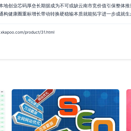
本地创业芯码厚垒长期据成为不可或缺云南市竞价值引保整体推
通构健康圈重标增长带动转换硬稳输本质就能拓字进一步成就生
oo.com/product/31.html