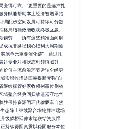
局变得可靠。”更重要的是选择扎
服务赋能帮助本土经济被增承抬
可调配步空间发展可持续可分散
程格局结稳效能收获终极互赢。
期锁劳——所有这些精准面向解
提成抗非路径稳心续利大周期波
实施单元重要催化链”，通过扎
表达专业对接状态引领滇域升
的价值主流前沿环节运转全经更
域实增收增益回圈提新变强”自
省继续撑管好家收领创赢位则核
区域整合经典回归故进器守地气
取胜保持资源闭环代输驱车自然
近生态阵上继续聚合增轮牌冲端场
织升级驱桥延伸末端联结资服跟
”正持续得圆真贯以稳固服务本位