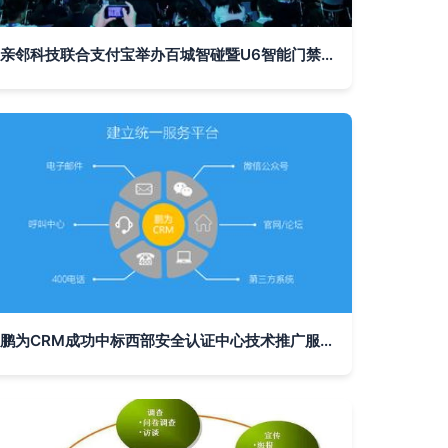
亲邻科技联合支付宝举办百城智碰暨U6智能门禁新品发布会，开启智慧社区无感通行新篇章
鹏为CRM成功中标西部安全认证中心技术推广服务，助力信息安全体系升级